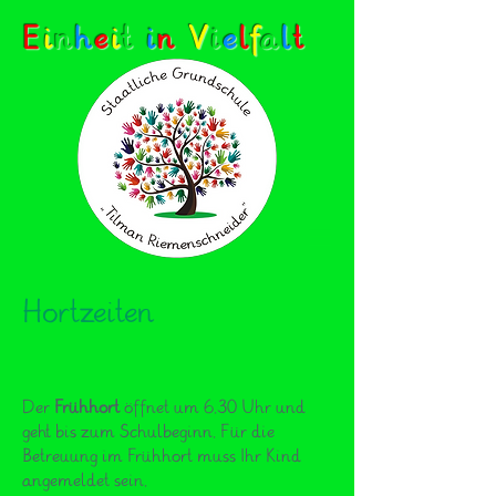
E
i
n
h
e
i
t
i
n
V
i
e
l
f
a
l
t
Hortzeiten
Der
Frühhort
öffnet um 6.30 Uhr und
geht bis zum Schulbeginn. Für die
Betreuung im Frühhort muss Ihr Kind
angemeldet sein.