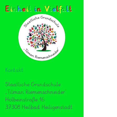
E
i
n
h
e
i
t
i
n
V
i
e
l
f
a
l
t
Kontakt
Staatliche Grundschule
„Tilman Riemenschneider”
Holbeinstraße 16
37308 Heilbad Heiligenstadt